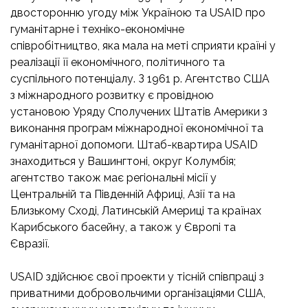
двосторонню угоду між Україною та USAID про
гуманітарне і техніко-економічне
співробітництво, яка мала на меті сприяти країні у
реалізації її економічного, політичного та
суспільного потенціалу. З 1961 р. Агентство США
з міжнародного розвитку є провідною
установою Уряду Сполучених Штатів Америки з
виконання програм міжнародної економічної та
гуманітарної допомоги. Штаб-квартира USAID
знаходиться у Вашингтоні, округ Колумбія;
агентство також має регіональні місії у
Центральній та Південній Африці, Азії та на
Близькому Сході, Латинській Америці та країнах
Карибського басейну, а також у Європі та
Євразії.
USAID здійснює свої проекти у тісній співпраці з
приватними добровольчими організаціями США,